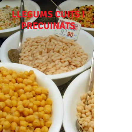
LLEGUMS CUITS I
PRECUINATS
LLEGUMS CUITS I PLATS PRECUINATS
Parada 125-128-129-130
Tel. 93 590 83 10