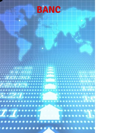
BANC
BANC DE SABADELL
Local 301
Tel. 93 699 31 31