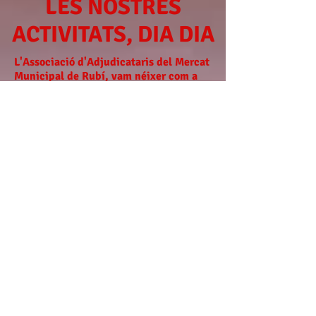
LES NOSTRES
ACTIVITATS, DIA DIA
L'Associació d'Adjudicataris del Mercat
Municipal de Rubí, vam néixer com a
entitat al 1980 amb la inauguració del
Mercat a la zona de Cal Gerrer, i des
d'aleshores ens encarreguem de la
dinamització del Mercat Municipal.
Algunes de les activitats, la gran
majoria, dintre de l'espai, però també
fem col·laboracions i activitats fora del
Mercat.
Ens agrada estar presents a la vida de
la ciutat. Volem tornar tot el "carinyu"
que els ciutadans ens donen,
participant en les moltes activitats que
s'organitzen, en les festes tradicionals i
populars que celebrem a Rubí.
Volem donar un valor afegit al nostre